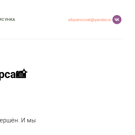
ИСУНКА
sibpervocvet@yandex.ru
рса📸
вершён. И мы