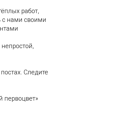
тёплых работ,
ь с нами своими
ентами
 непростой,
постах. Следите
ий первоцвет»