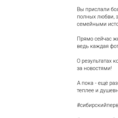
Вы прислали бо
полных любви, з
семейными ист
Прямо сейчас жю
ведь каждая фо
О результатах к
за новостями!
А пока - ещё ра
теплее и душев
#сибирскийпер