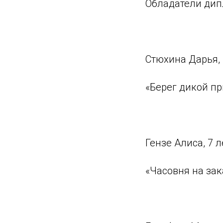
Обладатели дип
⠀
Стюхина Дарья, 
«Берег дикой п
⠀
Гензе Алиса, 7 
«Часовня на зак
⠀