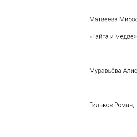
⠀
Матвеева Миросл
«Тайга и медве
⠀
Муравьёва Алиса
⠀
Гильков Роман, 
⠀