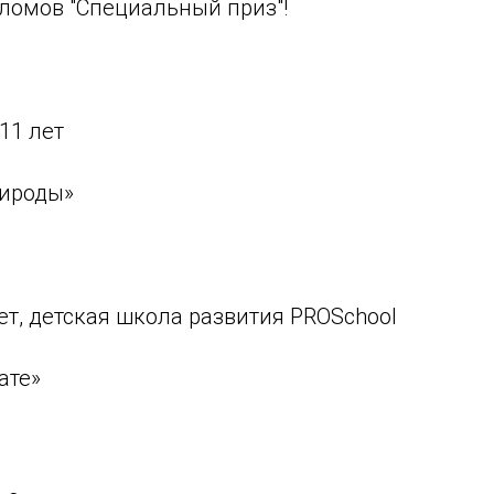
ломов "Специальный приз"!
11 лет
рироды»
лет, детская школа развития PROSchool
ате»