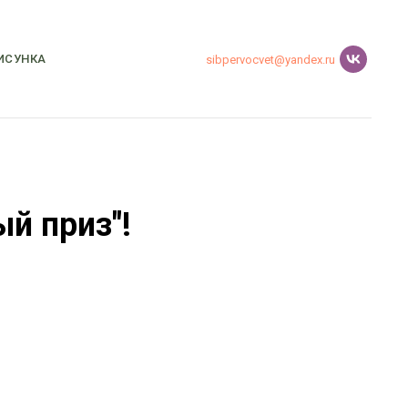
ИСУНКА
sibpervocvet@yandex.ru
й приз"!