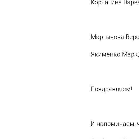
Корчагина Варва
⠀
Мартынова Верон
Якименко Марк,
⠀
Поздравляем!
⠀
И напоминаем, ч