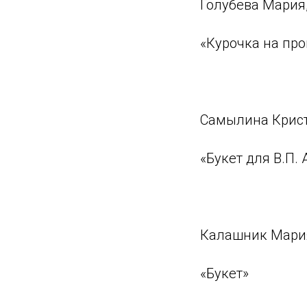
Голубева Мария,
«Курочка на про
⠀
Самылина Крист
«Букет для В.П.
⠀
Калашник Мария,
«Букет»