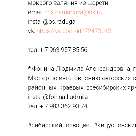
мокрого валяния из шерсти.
email:
ms.osmanova@bk.ru
insta: @os.raduga
vk:
https://vk.com/id272473013
тел: + 7 963 957 85 56
*
Фонина Людмила Александровна, г.
Мастер по изготовлению авторских 
районных, краевых, всесибирских яр
insta: @fonina.liudmila
тел: + 7 983 362 93 74
#сибирскийпервоцвет #кицуспенски