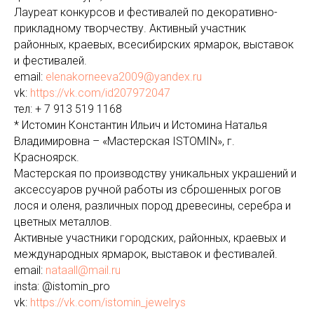
Лауреат конкурсов и фестивалей по декоративно-
прикладному творчеству. Активный участник
районных, краевых, всесибирских ярмарок, выставок
и фестивалей.
email:
elenakorneeva2009@yandex.ru
vk:
https://vk.com/id207972047
тел: + 7 913 519 1168
* Истомин Константин Ильич и Истомина Наталья
Владимировна – «Мастерская ISTOMIN», г.
Красноярск.
Мастерская по производству уникальных украшений и
аксессуаров ручной работы из сброшенных рогов
лося и оленя, различных пород древесины, серебра и
цветных металлов.
Активные участники городских, районных, краевых и
международных ярмарок, выставок и фестивалей.
email:
nataall@mail.ru
insta: @istomin_pro
vk:
https://vk.com/istomin_jewelrys