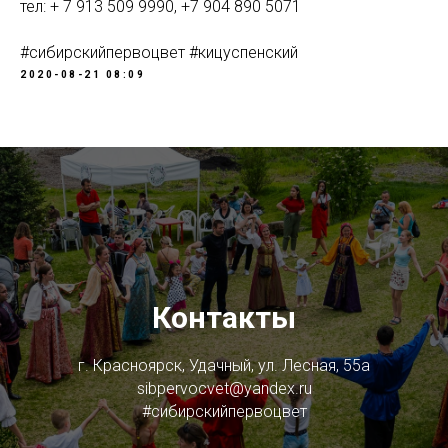
тел: + 7 913 509 9990, +7 904 890 5071
#сибирскийпервоцвет #кицуспенский
2020-08-21 08:09
Контакты
г. Красноярск, Удачный, ул. Лесная, 55а
sibpervocvet@yandex.ru
#сибирскийпервоцвет